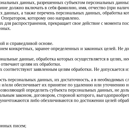
ерсональных данных, разрешенных субъектом персональных данны
ние должно включать в себя фамилию, имя, отчество (при нали
ых данных, а также перечень персональных данных, обработка 
 Оператором, которому оно направлено.
х для распространения, прекращает свое действие с момента пост
нных.
ой и справедливой основе.
ием конкретных, заранее определенных и законных целей. Не до
ональные данные, обработка которых осуществляется в целях, н
 отвечают целям их обработки.
х соответствуют заявленным целям обработки. Не допускается 
сть персональных данных, их достаточность, а в необходимых с
 и/или обеспечивает их принятие по удалению или уточнению 
позволяющей определить субъекта персональных данных, не доль
альным законом, договором, стороной которого, выгодоприобрет
ничтожаются либо обезличиваются по достижении целей обрабо
онных писем;