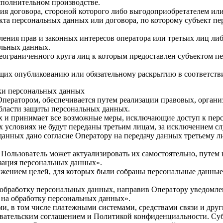
сполнительном производстве.
ия договора, стороной которого либо выгодоприобретателем или
екта персональных данных или договора, по которому субъект п
ления прав и законных интересов оператора или третьих лиц ли
альных данных.
еограниченного круга лиц к которым предоставлен субъектом пе
ащих опубликованию или обязательному раскрытию в соответств
тки персональных данных
Оператором, обеспечивается путем реализации правовых, орган
области защиты персональных данных.
ных и принимает все возможные меры, исключающие доступ к п
х условиях не будут переданы третьим лицам, за исключением с
 данных дано согласие Оператору на передачу данных третьему 
 Пользователь может актуализировать их самостоятельно, путем
зация персональных данных».
тижением целей, для которых были собраны персональные данные
а обработку персональных данных, направив Оператору уведомл
 на обработку персональных данных».
ми, в том числе платежными системами, средствами связи и дру
овательским соглашением и Политикой конфиденциальности. Суб