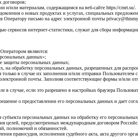
х договоров;
 и/или материалам, содержащимся на веб-сайте https://cmrt.su/.
едомления о новых продуктах и услугах, специальных предложен
 Оператору письмо на адрес электронной почты privacy@thismy
ью сервисов интернет-статистики, служат для сбора информации
 Оператором являются:
ерсональных данных»;
ре защиты персональных данных;
ых, на обработку персональных данных, разрешенных для распро
я только в случае их заполнения и/или отправки Пользователем
ом электронной почты. Заполняя соответствующие формы и/или о
е в случае, если это разрешено в настройках браузера Пользова
ешение о предоставлении его персональных данных и дает соглас
ия субъекта персональных данных на обработку его персональны
ния целей, предусмотренных международным договором Российс
й, полномочий и обязанностей.
ления правосудия, исполнения судебного акта, акта другого ор